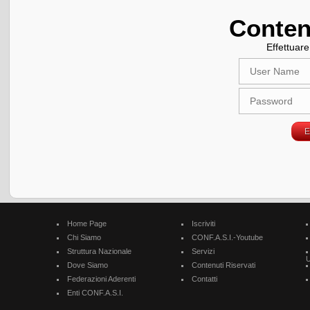
Conten
Effettuare 
Home Page
Iscriviti
Chi Siamo
CONF.A.S.I.-Youtube
Struttura Nazionale
Servizi
U
Dove Siamo
Contenuti Riservati
Federazioni Aderenti
Contatti
Enti CONF.A.S.I.