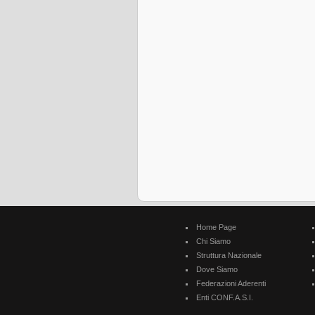
Home Page
Chi Siamo
Struttura Nazionale
Dove Siamo
Federazioni Aderenti
Enti CONF.A.S.I.