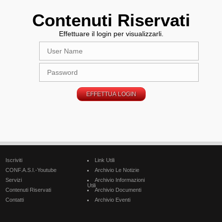
Contenuti Riservati
Effettuare il login per visualizzarli.
Iscriviti
Link Utili
CONF.A.S.I.-Youtube
Archivio Le Notizie
Servizi
Archivio Informazioni
Utili
Contenuti Riservati
Archivio Documenti
Contatti
Archivio Eventi