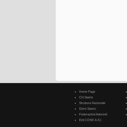
Home Page
Chi Siamo
Struttura Nazionale
Dove Siamo
Federazioni Aderenti
Enti CONF.A.S.I.