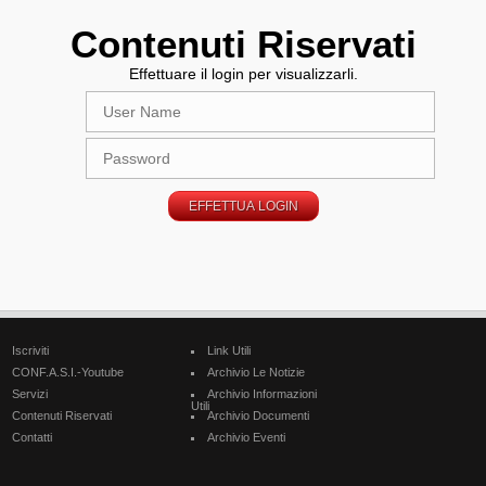
Contenuti Riservati
Effettuare il login per visualizzarli.
Iscriviti
Link Utili
CONF.A.S.I.-Youtube
Archivio Le Notizie
Servizi
Archivio Informazioni
Utili
Contenuti Riservati
Archivio Documenti
Contatti
Archivio Eventi