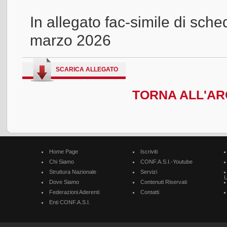
In allegato fac-simile di sch
marzo 2026
SCARICA ALLEGATO
TORNA ALL'ARC
Home Page
Iscriviti
Chi Siamo
CONF.A.S.I.-Youtube
Struttura Nazionale
Servizi
U
Dove Siamo
Contenuti Riservati
Federazioni Aderenti
Contatti
Enti CONF.A.S.I.