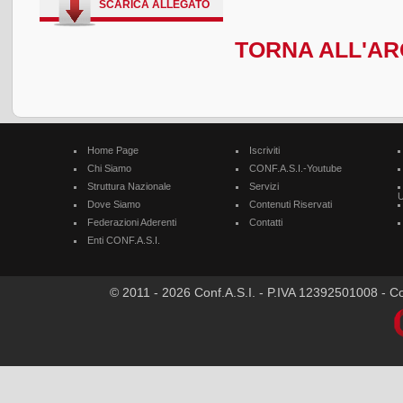
SCARICA ALLEGATO
TORNA ALL'ARC
Home Page
Iscriviti
Chi Siamo
CONF.A.S.I.-Youtube
Struttura Nazionale
Servizi
U
Dove Siamo
Contenuti Riservati
Federazioni Aderenti
Contatti
Enti CONF.A.S.I.
© 2011 - 2026 Conf.A.S.I. - P.IVA 12392501008 - Cod.