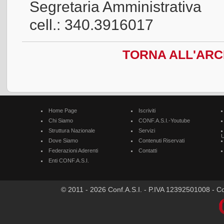
Segretaria Amministrativa
cell.: 340.3916017
TORNA ALL'ARC
Home Page
Iscriviti
Chi Siamo
CONF.A.S.I.-Youtube
Struttura Nazionale
Servizi
U
Dove Siamo
Contenuti Riservati
Federazioni Aderenti
Contatti
Enti CONF.A.S.I.
© 2011 - 2026 Conf.A.S.I. - P.IVA 12392501008 - Cod.