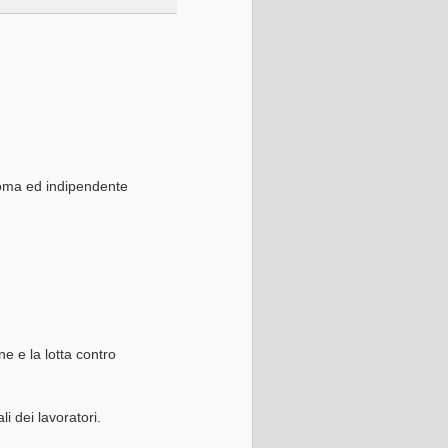
noma ed indipendente
e e la lotta contro
li dei lavoratori.