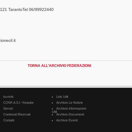
74121 TarantoTel 06/99922440
onecil.it
TORNA ALL'ARCHIVIO FEDERAZIONI
Iscriviti
Link Utili
CONF.A.S.I.-Youtube
Archivio Le Notizie
Servizi
Archivio Informazioni
Utili
Contenuti Riservati
Archivio Documenti
Contatti
Archivio Eventi