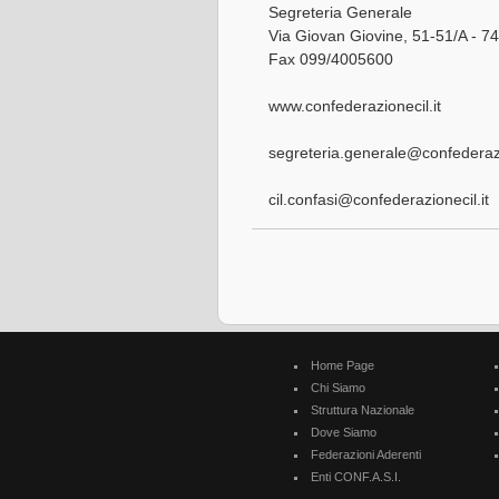
Segreteria Generale
Via Giovan Giovine, 51-51/A - 
Fax 099/4005600
www.confederazionecil.it
segreteria.generale@confederazi
cil.confasi@confederazionecil.it
Home Page
Chi Siamo
Struttura Nazionale
Dove Siamo
Federazioni Aderenti
Enti CONF.A.S.I.